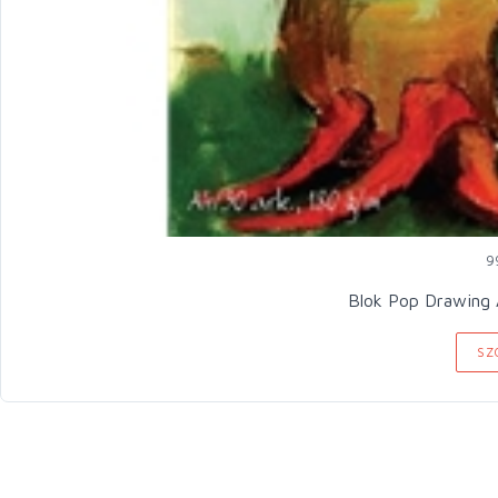
9
Blok Pop Drawing 
SZ