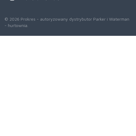
© 2026 Prokres - autoryzowany dystrybutor Parker i Waterman
- hurtownia.