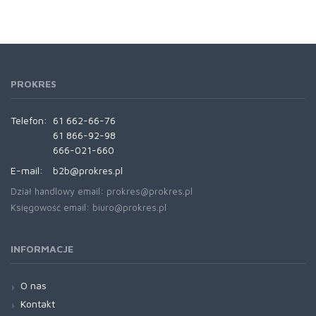
PROKRES
Telefon:
61 662-66-76
61 866-92-98
666-021-660
E-mail:
b2b@prokres.pl
Dział handlowy email: prokres@prokres.pl
Księgowość email: biuro@prokres.pl
INFORMACJE
O nas
Kontakt