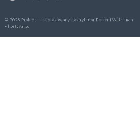
© 2026 Prokres - autoryzowany dystrybutor Parker i Waterman
- hurtownia.