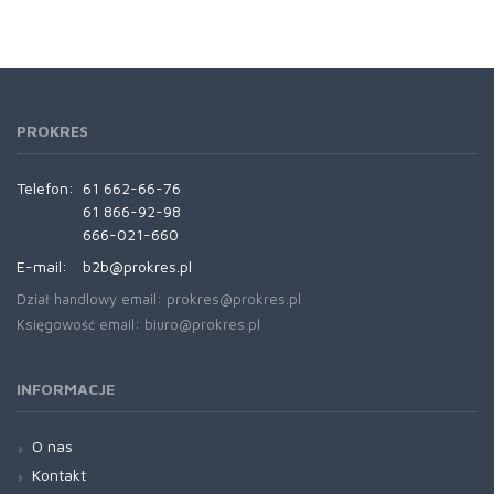
PROKRES
Telefon:
61 662-66-76
61 866-92-98
666-021-660
E-mail:
b2b@prokres.pl
Dział handlowy email: prokres@prokres.pl
Księgowość email: biuro@prokres.pl
INFORMACJE
O nas
Kontakt