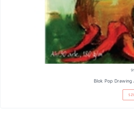
9
Blok Pop Drawing 
SZ