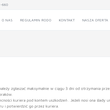
1-660
O NAS
REGULAMIN RODO
KONTAKT
NASZA OFERTA
należy zgłaszać maksymalnie w ciągu 3 dni od otrzymania prze
braków.
cności kuriera pod kontem uszkodzeń . Jeżeli nosi ona ślady u
u i potwierdzić go przez kuriera.