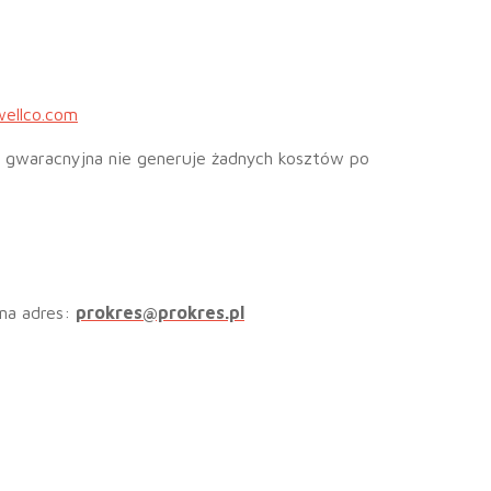
wellco.com
a gwaracnyjna nie generuje żadnych kosztów po
 na adres:
prokres@prokres.pl