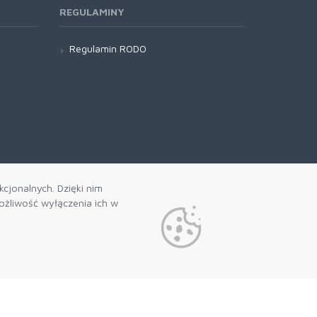
REGULAMINY
Regulamin RODO
cjonalnych. Dzięki nim
żliwość wyłączenia ich w
 naszego newslettera
politykę prywatności