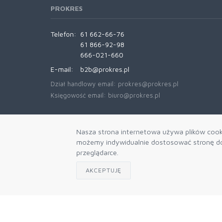
PROKRES
Telefon:
61 662-66-76
61 866-92-98
666-021-660
E-mail:
b2b@prokres.pl
Dział handlowy email: prokres@prokres.pl
Księgowość email: biuro@prokres.pl
Nasza strona internetowa używa plików cooki
możemy indywidualnie dostosować stronę do 
przeglądarce.
AKCEPTUJĘ