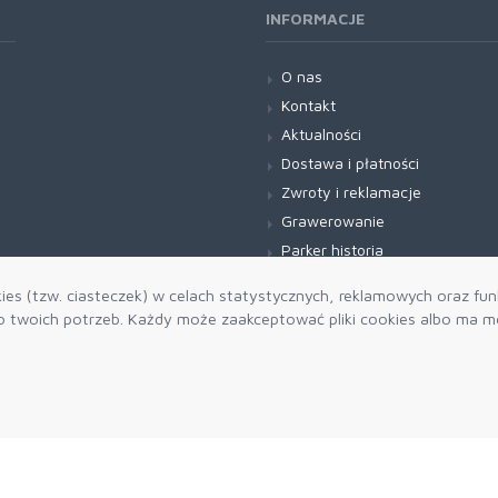
INFORMACJE
O nas
Kontakt
Aktualności
Dostawa i płatności
Zwroty i reklamacje
Grawerowanie
Parker historia
Blog
es (tzw. ciasteczek) w celach statystycznych, reklamowych oraz funk
twoich potrzeb. Każdy może zaakceptować pliki cookies albo ma mo
Zapisz się do
Akceptuję 