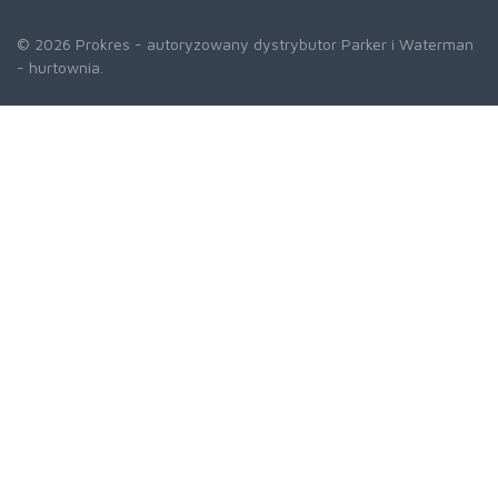
© 2026 Prokres - autoryzowany dystrybutor Parker i Waterman
- hurtownia.