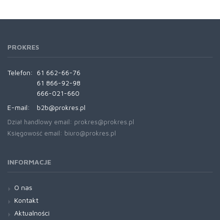
PROKRES
Telefon:
61 662-66-76
61 866-92-98
666-021-660
E-mail:
b2b@prokres.pl
Dział handlowy email: prokres@prokres.pl
Księgowość email: biuro@prokres.pl
INFORMACJE
O nas
Kontakt
Aktualności