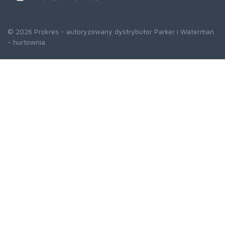
© 2026 Prokres - autoryzowany dystrybutor Parker i Waterman
- hurtownia.