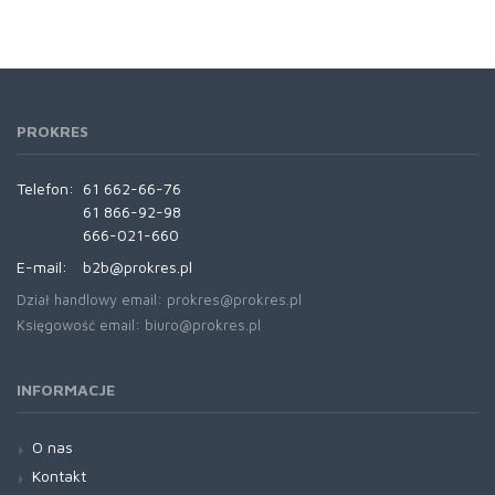
PROKRES
Telefon:
61 662-66-76
61 866-92-98
666-021-660
E-mail:
b2b@prokres.pl
Dział handlowy email: prokres@prokres.pl
Księgowość email: biuro@prokres.pl
INFORMACJE
O nas
Kontakt