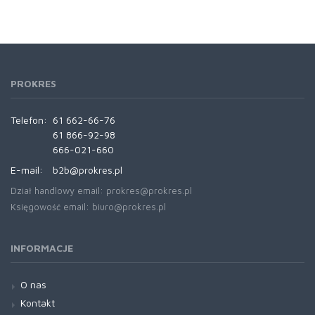
PROKRES
Telefon:
61 662-66-76
61 866-92-98
666-021-660
E-mail:
b2b@prokres.pl
Dział handlowy email: prokres@prokres.pl
Księgowość email: biuro@prokres.pl
INFORMACJE
O nas
Kontakt