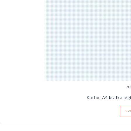
20
Karton A4 kratka bł
SZ