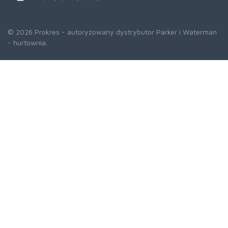
© 2026 Prokres - autoryzowany dystrybutor Parker i Waterman
- hurtownia.