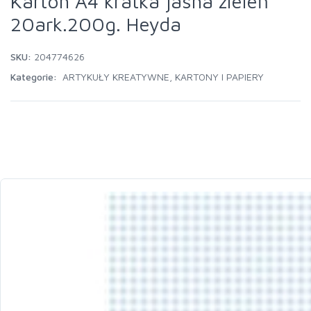
Karton A4 kratka jasna zieleń
20ark.200g. Heyda
SKU:
204774626
Kategorie:
ARTYKUŁY KREATYWNE
,
KARTONY I PAPIERY