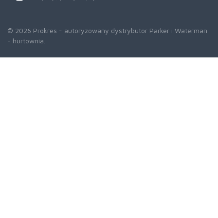
© 2026 Prokres - autoryzowany dystrybutor Parker i Waterman
- hurtownia.