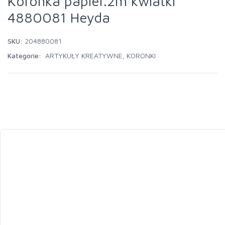
Koronka papier.2m kwiatki
4880081 Heyda
SKU:
204880081
Kategorie:
ARTYKUŁY KREATYWNE
,
KORONKI