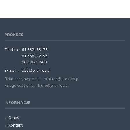
PROKRES
Telefon:
61 662-66-76
61 866-92-98
666-021-660
E-mail:
b2b@prokres.pl
Dział handlowy email: prokres@prokres.pl
Księgowość email: biuro@prokres.pl
INFORMACJE
O nas
Kontakt