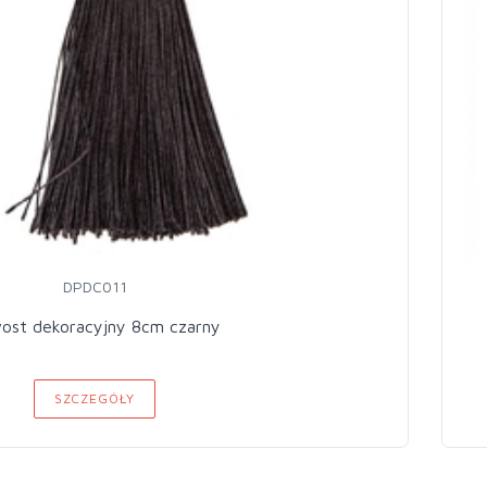
DPDC011
ost dekoracyjny 8cm czarny
SZCZEGÓŁY