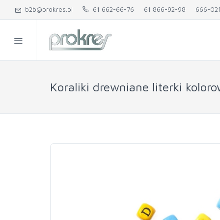
b2b@prokres.pl
61 662-66-76
61 866-92-98
666-02
Koraliki drewniane literki kolor