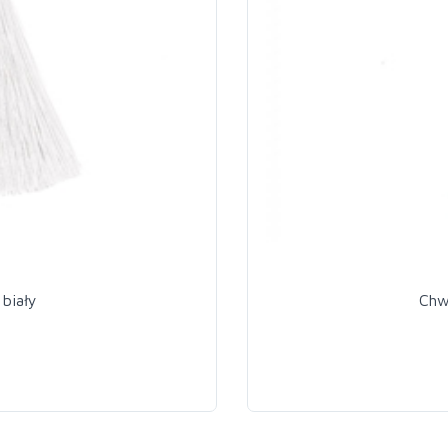
biały
Chw