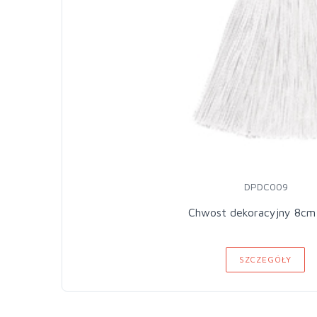
DPDC009
Chwost dekoracyjny 8cm 
SZCZEGÓŁY