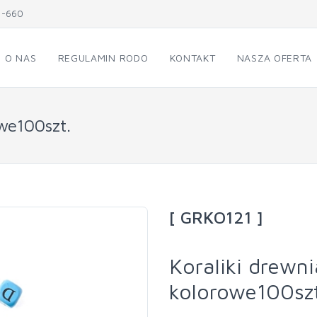
1-660
O NAS
REGULAMIN RODO
KONTAKT
NASZA OFERTA
owe100szt.
[ GRKO121 ]
Koraliki drewni
kolorowe100szt