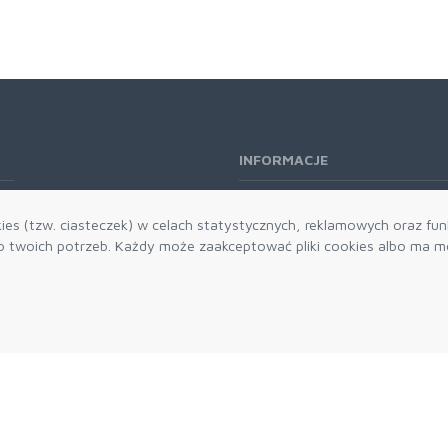
INFORMACJE
O nas
es (tzw. ciasteczek) w celach statystycznych, reklamowych oraz funk
Kontakt
twoich potrzeb. Każdy może zaakceptować pliki cookies albo ma mo
Aktualności
Dostawa i płatności
Zwroty i reklamacje
Grawerowanie
Parker historia
Blog