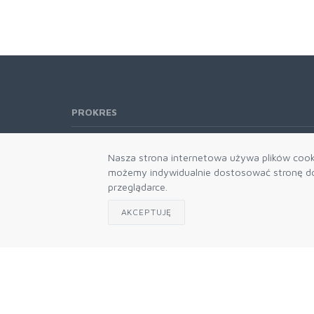
PROKRES
Telefon:
61 662-66-76
Nasza strona internetowa używa plików cooki
61 866-92-98
możemy indywidualnie dostosować stronę do 
666-021-660
przeglądarce.
E-mail:
b2b@prokres.pl
AKCEPTUJĘ
Dział handlowy email: prokres@prokres.pl
Księgowość email: biuro@prokres.pl