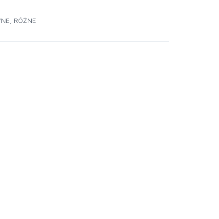
WNE
,
RÓŻNE