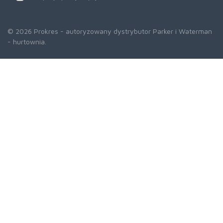
© 2026 Prokres - autoryzowany dystrybutor Parker i Waterman
- hurtownia.