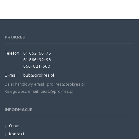
PROKRES
Telefon:
61 662-66-76
61 866-92-98
666-021-660
E-mail:
b2b@prokres.pl
Dział handlowy email: prokres@prokres.pl
Księgowość email: biuro@prokres.pl
INFORMACJE
O nas
Kontakt