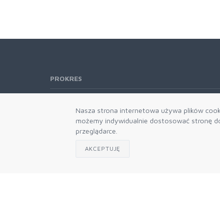
PROKRES
Telefon:
61 662-66-76
Nasza strona internetowa używa plików cooki
61 866-92-98
możemy indywidualnie dostosować stronę do 
666-021-660
przeglądarce.
E-mail:
b2b@prokres.pl
AKCEPTUJĘ
Dział handlowy email: prokres@prokres.pl
Księgowość email: biuro@prokres.pl