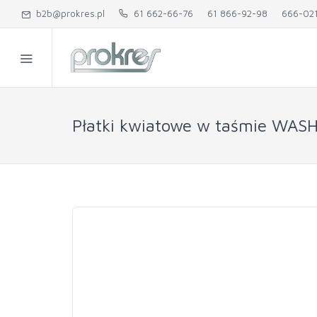
b2b@prokres.pl
61 662-66-76
61 866-92-98
666-02
Płatki kwiatowe w taśmie WASHI