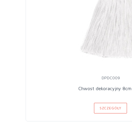
DPDC009
Chwost dekoracyjny 8cm 
SZCZEGÓŁY