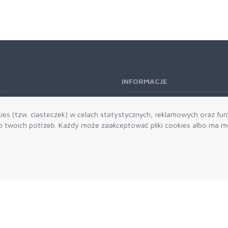
INFORMACJE
O nas
es (tzw. ciasteczek) w celach statystycznych, reklamowych oraz funk
Kontakt
twoich potrzeb. Każdy może zaakceptować pliki cookies albo ma mo
Aktualności
Dostawa i płatności
Zwroty i reklamacje
Grawerowanie
Parker historia
Blog