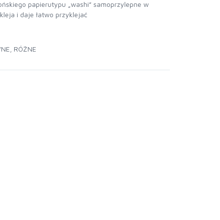
ońskiego papierutypu „washi” samoprzylepne w
kleja i daje łatwo przyklejać
WNE
,
RÓŻNE