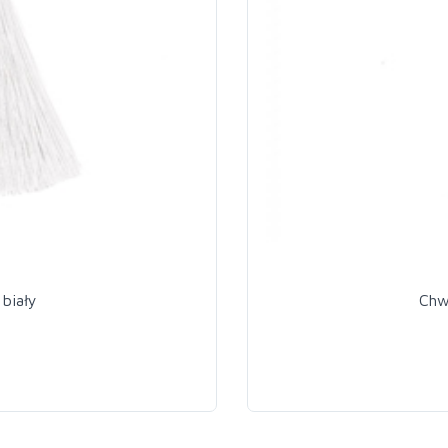
biały
Chw