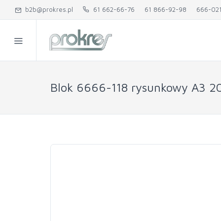
b2b@prokres.pl
61 662-66-76
61 866-92-98
666-02
Blok 6666-118 rysunkowy A3 2