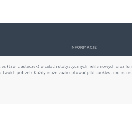
INFORMACJE
O nas
es (tzw. ciasteczek) w celach statystycznych, reklamowych oraz funk
Kontakt
twoich potrzeb. Każdy może zaakceptować pliki cookies albo ma mo
Aktualności
Dostawa i płatności
Zwroty i reklamacje
Grawerowanie
Parker historia
Blog