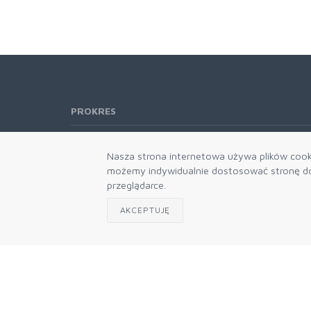
PROKRES
Telefon:
61 662-66-76
Nasza strona internetowa używa plików cooki
61 866-92-98
możemy indywidualnie dostosować stronę do 
666-021-660
przeglądarce.
E-mail:
b2b@prokres.pl
AKCEPTUJĘ
Dział handlowy email: prokres@prokres.pl
Księgowość email: biuro@prokres.pl