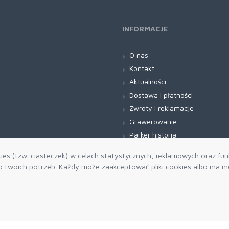
INFORMACJE
O nas
Kontakt
Aktualności
Dostawa i płatności
Zwroty i reklamacje
Grawerowanie
Parker historia
Blog
es (tzw. ciasteczek) w celach statystycznych, reklamowych oraz funk
twoich potrzeb. Każdy może zaakceptować pliki cookies albo ma mo
Zapisz się do
Akceptuję 