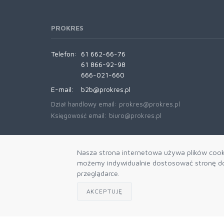
PISAKI KREŚLARSKIE
PISAKI PĘDZELKOWE
PROKRES
TEMPERÓWKI
Telefon:
61 662-66-76
ZAKREŚLACZE
61 866-92-98
666-021-660
E-mail:
b2b@prokres.pl
Dział handlowy email: prokres@prokres.pl
Księgowość email: biuro@prokres.pl
Nasza strona internetowa używa plików cooki
możemy indywidualnie dostosować stronę do 
przeglądarce.
AKCEPTUJĘ