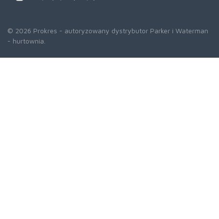
© 2026 Prokres - autoryzowany dystrybutor Parker i Waterman
- hurtownia.