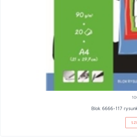
10
Blok 6666-117 rysun
SZ