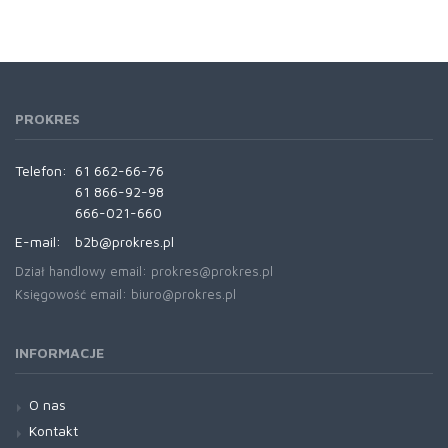
PROKRES
Telefon:
61 662-66-76
61 866-92-98
666-021-660
E-mail:
b2b@prokres.pl
Dział handlowy email: prokres@prokres.pl
Księgowość email: biuro@prokres.pl
INFORMACJE
O nas
Kontakt