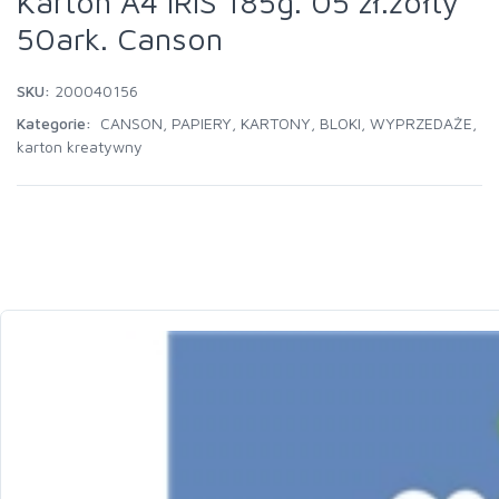
Karton A4 IRIS 185g. 05 zł.żółty
50ark. Canson
SKU:
200040156
Kategorie:
CANSON
,
PAPIERY, KARTONY, BLOKI
,
WYPRZEDAŻE
,
karton kreatywny