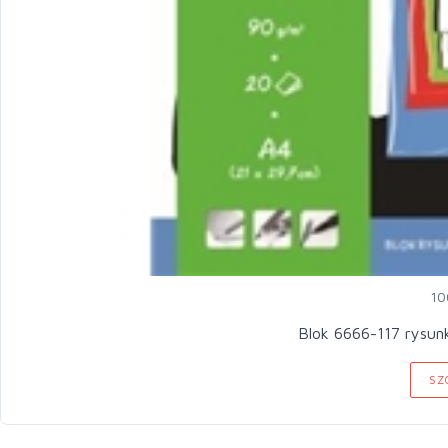
10
Blok 6666-117 rysun
SZ