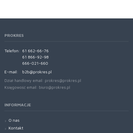
PROKRES
Telefon:
61 662-66-76
61 866-92-98
666-021-660
E-mail:
b2b@prokres.pl
Dział handlowy email: prokres@prokres.pl
Księgowość email: biuro@prokres.pl
INFORMACJE
O nas
Kontakt