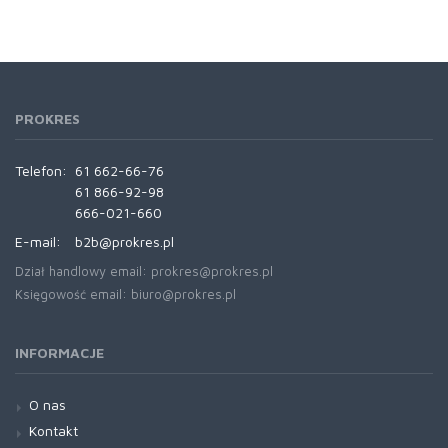
PROKRES
Telefon:
61 662-66-76
61 866-92-98
666-021-660
E-mail:
b2b@prokres.pl
Dział handlowy email: prokres@prokres.pl
Księgowość email: biuro@prokres.pl
INFORMACJE
O nas
Kontakt