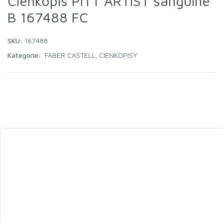
Cienkopis PITT ARTIST sanguine
B 167488 FC
SKU:
167488
Kategorie:
FABER CASTELL
,
CIENKOPISY