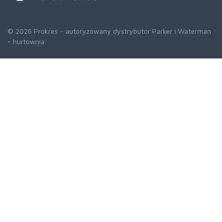
© 2026 Prokres - autoryzowany dystrybutor Parker i Waterman
- hurtownia.