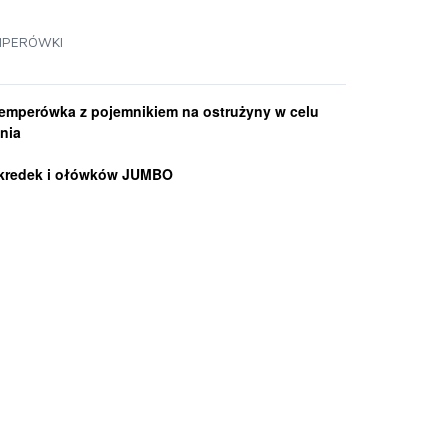
MPERÓWKI
 temperówka z pojemnikiem na ostrużyny w celu
nia
h kredek i ołówków JUMBO