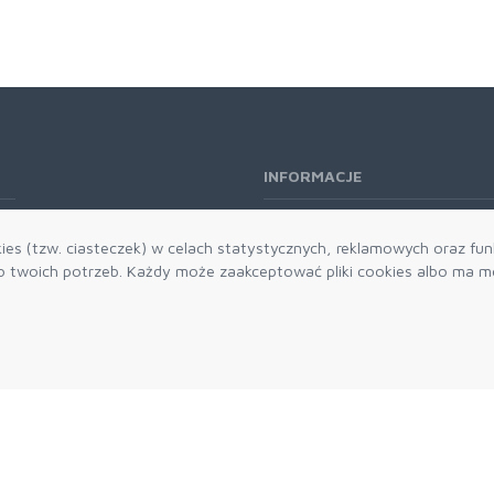
INFORMACJE
O nas
es (tzw. ciasteczek) w celach statystycznych, reklamowych oraz funk
Kontakt
twoich potrzeb. Każdy może zaakceptować pliki cookies albo ma mo
Aktualności
Dostawa i płatności
Zwroty i reklamacje
Grawerowanie
Parker historia
Blog