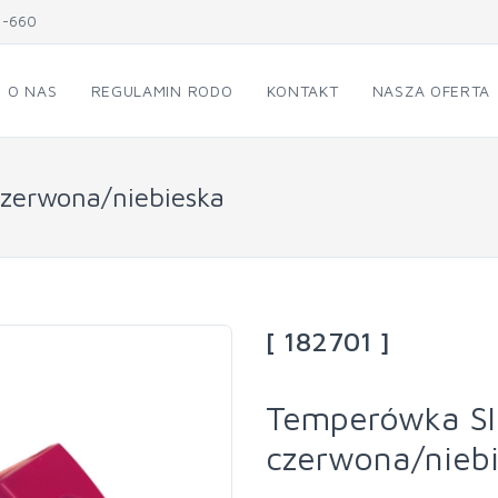
1-660
O NAS
REGULAMIN RODO
KONTAKT
NASZA OFERTA
zerwona/niebieska
[ 182701 ]
Temperówka Sl
czerwona/nieb