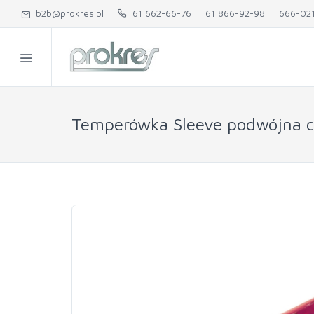
b2b@prokres.pl
61 662-66-76
61 866-92-98
666-02
Temperówka Sleeve podwójna c