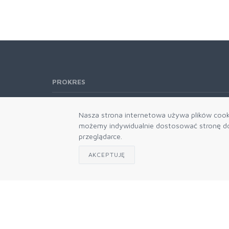
PROKRES
Telefon:
61 662-66-76
Nasza strona internetowa używa plików cooki
61 866-92-98
możemy indywidualnie dostosować stronę do 
666-021-660
przeglądarce.
E-mail:
b2b@prokres.pl
AKCEPTUJĘ
Dział handlowy email: prokres@prokres.pl
Księgowość email: biuro@prokres.pl