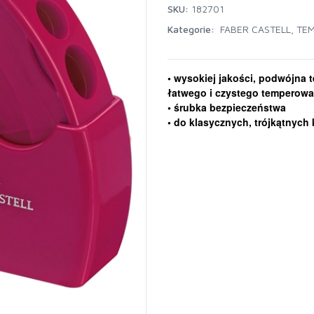
SKU:
182701
Kategorie:
FABER CASTELL
,
TE
• wysokiej jakości, podwójna
łatwego i czystego temperowa
• śrubka bezpieczeństwa
• do klasycznych, trójkątnyc