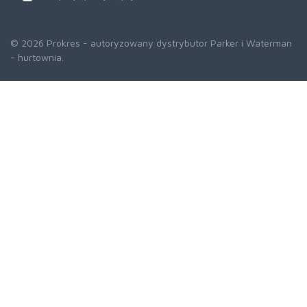
© 2026 Prokres - autoryzowany dystrybutor Parker i Waterman
- hurtownia.