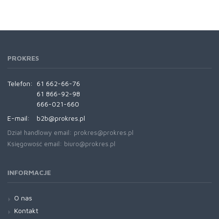
PROKRES
Telefon:
61 662-66-76
61 866-92-98
666-021-660
E-mail:
b2b@prokres.pl
Dział handlowy email: prokres@prokres.pl
Księgowość email: biuro@prokres.pl
INFORMACJE
O nas
Kontakt