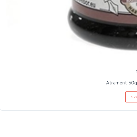
Atrament 50g
SZ