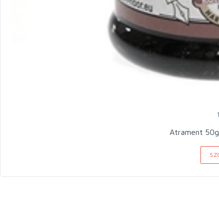
Atrament 50g
SZ