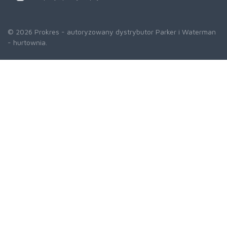
© 2026 Prokres - autoryzowany dystrybutor Parker i Waterman
- hurtownia.