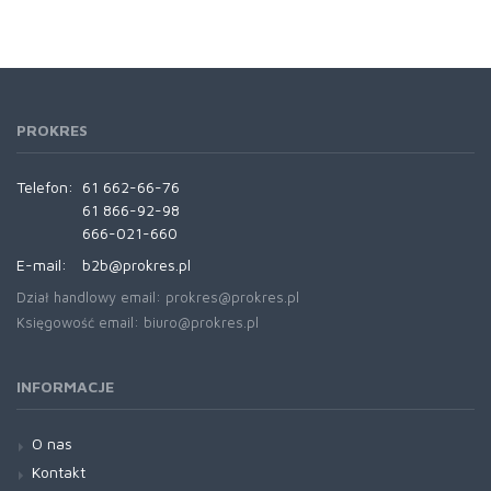
PROKRES
Telefon:
61 662-66-76
61 866-92-98
666-021-660
E-mail:
b2b@prokres.pl
Dział handlowy email: prokres@prokres.pl
Księgowość email: biuro@prokres.pl
INFORMACJE
O nas
Kontakt