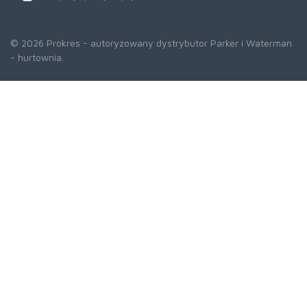
© 2026 Prokres - autoryzowany dystrybutor Parker i Waterman
- hurtownia.