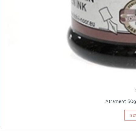
Atrament 50g
SZ