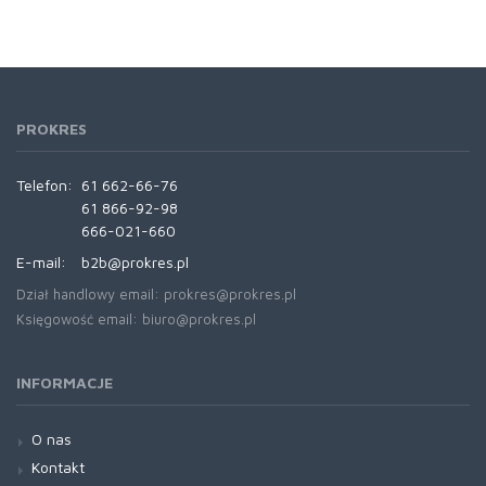
PROKRES
Telefon:
61 662-66-76
61 866-92-98
666-021-660
E-mail:
b2b@prokres.pl
Dział handlowy email: prokres@prokres.pl
Księgowość email: biuro@prokres.pl
INFORMACJE
O nas
Kontakt