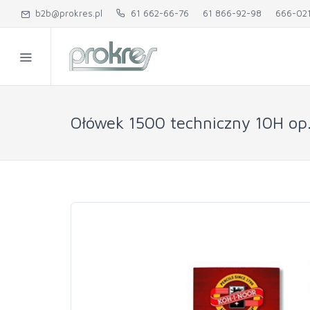
b2b@prokres.pl
61 662-66-76
61 866-92-98
666-02
Ołówek 1500 techniczny 10H op.