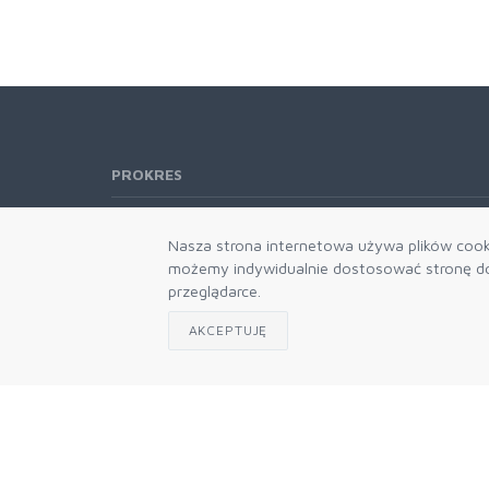
PROKRES
Telefon:
61 662-66-76
Nasza strona internetowa używa plików cooki
61 866-92-98
możemy indywidualnie dostosować stronę do 
666-021-660
przeglądarce.
E-mail:
b2b@prokres.pl
AKCEPTUJĘ
Dział handlowy email: prokres@prokres.pl
Księgowość email: biuro@prokres.pl