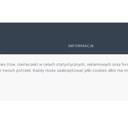
INFORMACJE
O nas
es (tzw. ciasteczek) w celach statystycznych, reklamowych oraz funk
Kontakt
twoich potrzeb. Każdy może zaakceptować pliki cookies albo ma mo
Aktualności
Dostawa i płatności
Zwroty i reklamacje
Grawerowanie
Parker historia
Blog