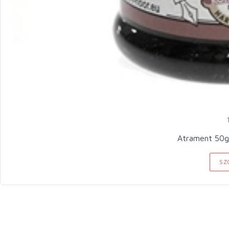
Atrament 50g
SZ