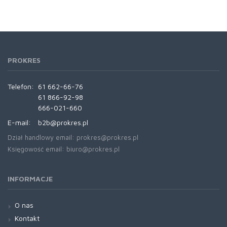
PROKRES
Telefon:
61 662-66-76
61 866-92-98
666-021-660
E-mail:
b2b@prokres.pl
Dział handlowy email: prokres@prokres.pl
Księgowość email: biuro@prokres.pl
INFORMACJE
O nas
Kontakt