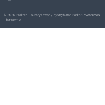
© 2026 Prokres - autoryzowany dystrybutor Parker i Waterman
- hurtownia.