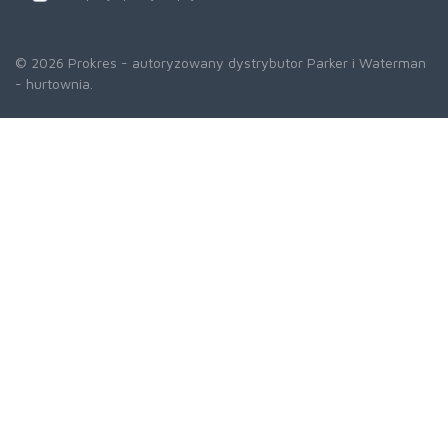
© 2026 Prokres - autoryzowany dystrybutor Parker i Waterman
- hurtownia.