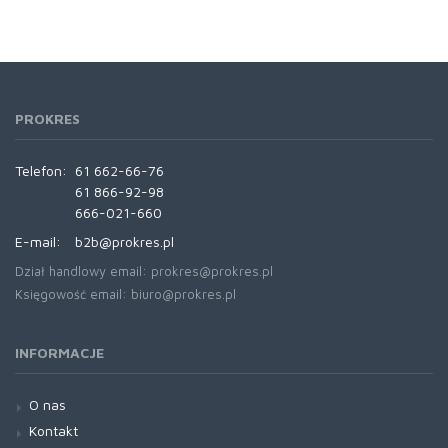
PROKRES
Telefon:
61 662-66-76
61 866-92-98
666-021-660
E-mail:
b2b@prokres.pl
Dział handlowy email: prokres@prokres.pl
Księgowość email: biuro@prokres.pl
INFORMACJE
O nas
Kontakt