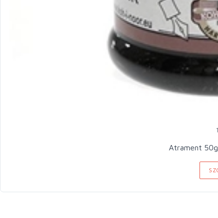
Atrament 50g
SZ