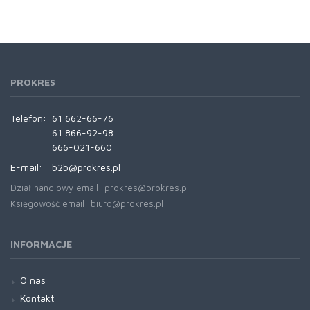
PROKRES
Telefon:
61 662-66-76
61 866-92-98
666-021-660
E-mail:
b2b@prokres.pl
Dział handlowy email: prokres@prokres.pl
Księgowość email: biuro@prokres.pl
INFORMACJE
O nas
Kontakt