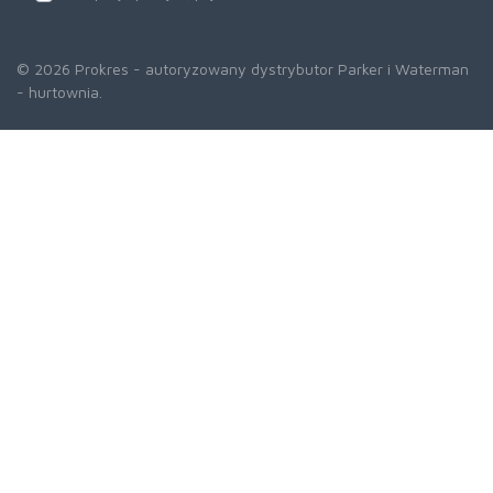
© 2026 Prokres - autoryzowany dystrybutor Parker i Waterman
- hurtownia.