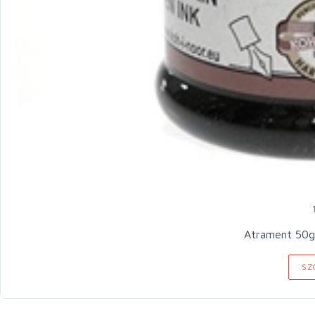
Atrament 50g
SZ