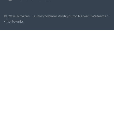
© 2026 Prokres - autoryzowany dystrybutor Parker i Waterman
- hurtownia.