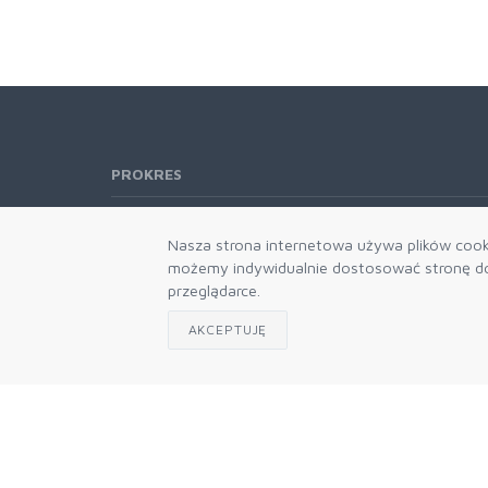
PROKRES
Telefon:
61 662-66-76
Nasza strona internetowa używa plików cooki
61 866-92-98
możemy indywidualnie dostosować stronę do 
666-021-660
przeglądarce.
E-mail:
b2b@prokres.pl
AKCEPTUJĘ
Dział handlowy email: prokres@prokres.pl
Księgowość email: biuro@prokres.pl