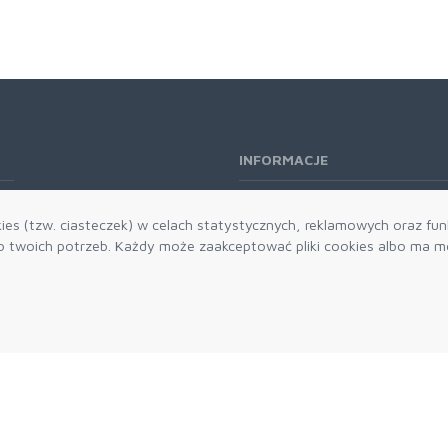
INFORMACJE
O nas
es (tzw. ciasteczek) w celach statystycznych, reklamowych oraz funk
Kontakt
twoich potrzeb. Każdy może zaakceptować pliki cookies albo ma mo
Aktualności
Dostawa i płatności
Zwroty i reklamacje
Grawerowanie
Parker historia
Blog