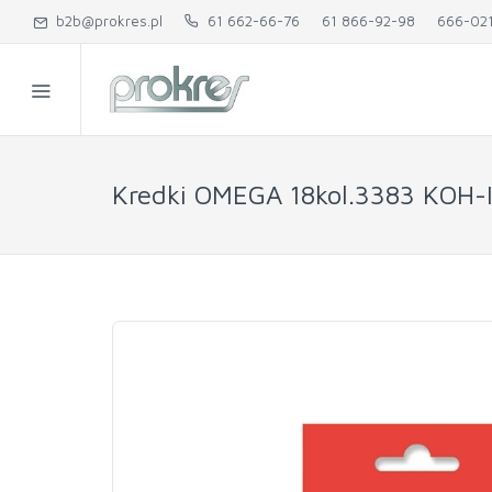
b2b@prokres.pl
61 662-66-76
61 866-92-98
666-02
Kredki OMEGA 18kol.3383 KOH-