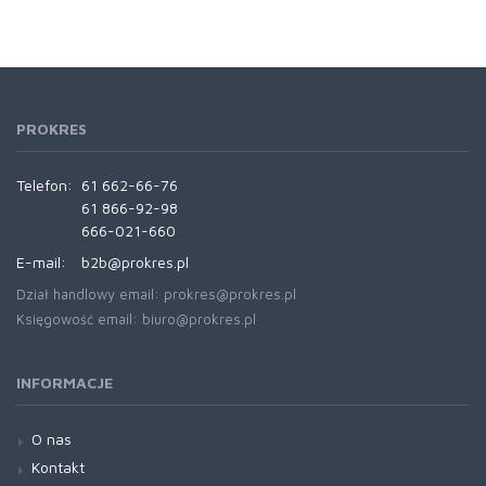
PROKRES
Telefon:
61 662-66-76
61 866-92-98
666-021-660
E-mail:
b2b@prokres.pl
Dział handlowy email: prokres@prokres.pl
Księgowość email: biuro@prokres.pl
INFORMACJE
O nas
Kontakt