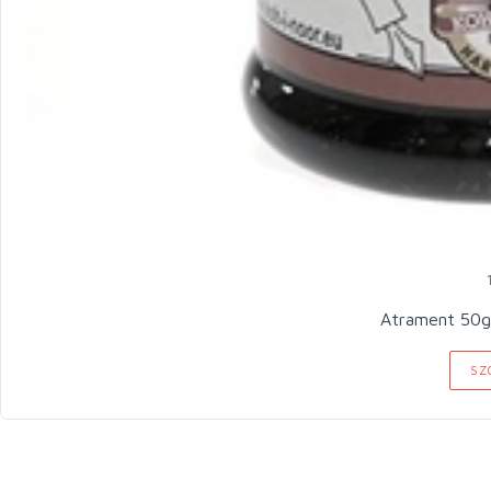
Atrament 50g
SZ