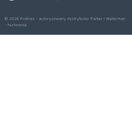
© 2026 Prokres - autoryzowany dystrybutor Parker i Waterman
- hurtownia.