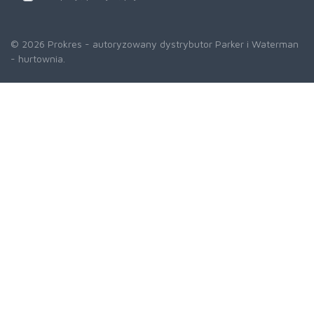
© 2026 Prokres - autoryzowany dystrybutor Parker i Waterman
- hurtownia.