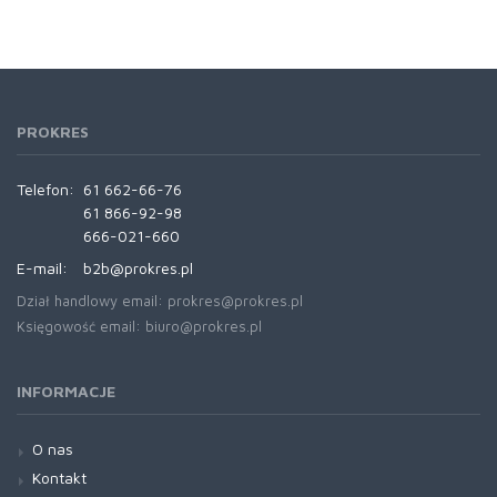
PROKRES
Telefon:
61 662-66-76
61 866-92-98
666-021-660
E-mail:
b2b@prokres.pl
Dział handlowy email: prokres@prokres.pl
Księgowość email: biuro@prokres.pl
INFORMACJE
O nas
Kontakt