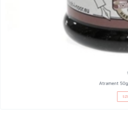
Atrament 50g
SZ