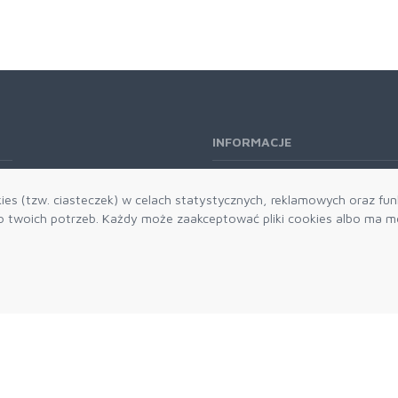
INFORMACJE
O nas
es (tzw. ciasteczek) w celach statystycznych, reklamowych oraz funk
Kontakt
twoich potrzeb. Każdy może zaakceptować pliki cookies albo ma mo
Aktualności
Dostawa i płatności
Zwroty i reklamacje
Grawerowanie
Parker historia
Blog