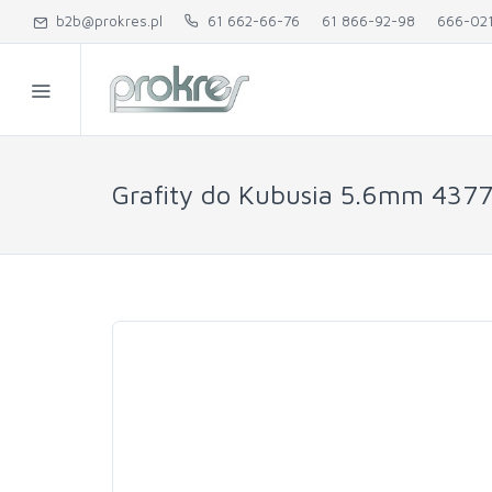
b2b@prokres.pl
61 662-66-76
61 866-92-98
666-02
Grafity do Kubusia 5.6mm 437