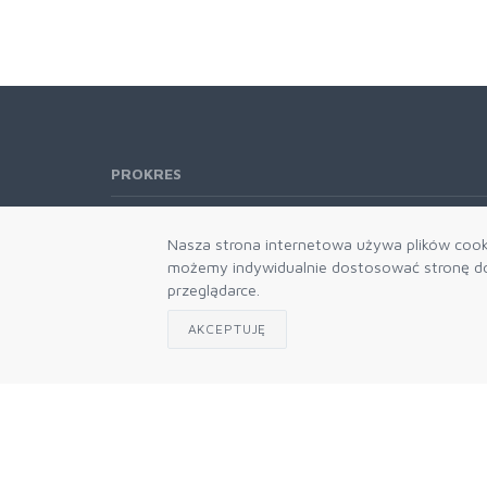
PROKRES
Telefon:
61 662-66-76
Nasza strona internetowa używa plików cooki
61 866-92-98
możemy indywidualnie dostosować stronę do 
666-021-660
przeglądarce.
E-mail:
b2b@prokres.pl
AKCEPTUJĘ
Dział handlowy email: prokres@prokres.pl
Księgowość email: biuro@prokres.pl