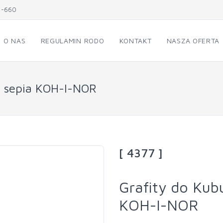
1-660
O NAS
REGULAMIN RODO
KONTAKT
NASZA OFERTA
7 sepia KOH-I-NOR
[ 4377 ]
Grafity do Kub
KOH-I-NOR