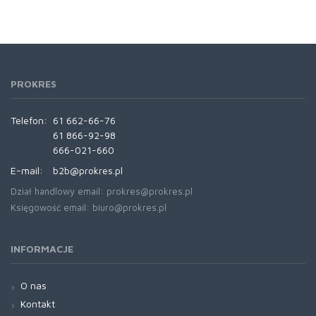
PROKRES
Telefon:
61 662-66-76
61 866-92-98
666-021-660
E-mail:
b2b@prokres.pl
Dział handlowy email: prokres@prokres.pl
Księgowość email: biuro@prokres.pl
INFORMACJE
O nas
Kontakt