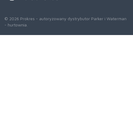
© 2026 Prokres - autoryzowany dystrybutor Parker i Waterman
- hurtownia.