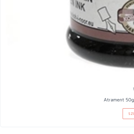
Atrament 50g
SZ