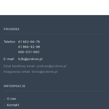
PROKRES
Telefon:
61 662-66-76
61 866-92-98
666-021-660
E-mail:
b2b@prokres.pl
Dział handlowy email: prokres@prokres.pl
Księgowość email: biuro@prokres.pl
INFORMACJE
O nas
Kontakt