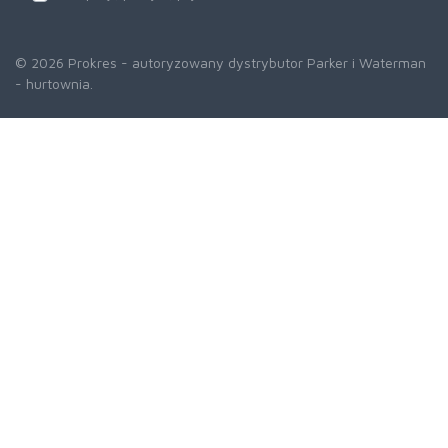
© 2026 Prokres - autoryzowany dystrybutor Parker i Waterman
- hurtownia.