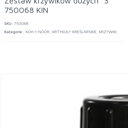
Zestaw krzywików dużych "3"
750068 KIN
SKU:
750068
Kategorie:
KOH-I-NOOR
,
ARTYKUŁY KREŚLARSKIE
,
KRZYWIKI