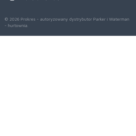
© 2026 Prokres - autoryzowany dystrybutor Parker i Waterman
- hurtownia.