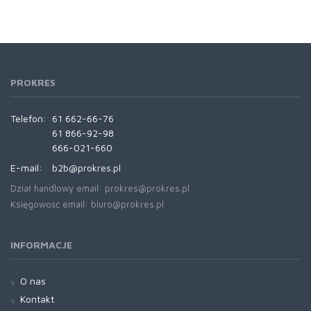
PROKRES
Telefon:
61 662-66-76
61 866-92-98
666-021-660
E-mail:
b2b@prokres.pl
Dział handlowy email: prokres@prokres.pl
Księgowość email: biuro@prokres.pl
INFORMACJE
O nas
Kontakt