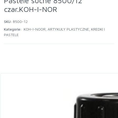
Pastele suche 8500/12
czar.KOH-I-NOR
SKU:
8500-12
Kategorie:
KOH-I-NOOR
,
ARTYKUŁY PLASTYCZNE
,
KREDKI I
PASTELE