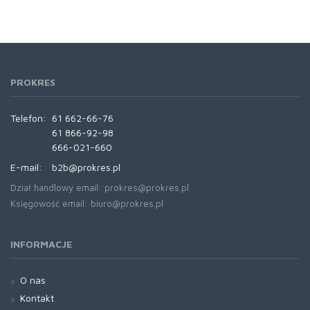
PROKRES
Telefon:
61 662-66-76
61 866-92-98
666-021-660
E-mail:
b2b@prokres.pl
Dział handlowy email: prokres@prokres.pl
Księgowość email: biuro@prokres.pl
INFORMACJE
O nas
Kontakt