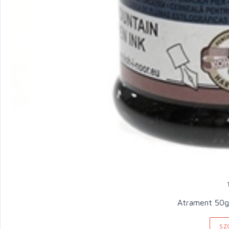
Atrament 50g
SZ