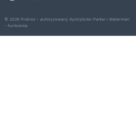
© 2026 Prokres - autoryzowany dystrybutor Parker i Waterman
- hurtownia.