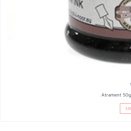
Atrament 50g
SZ