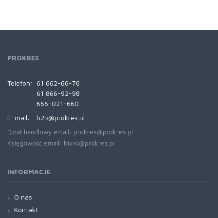
PROKRES
Telefon:
61 662-66-76
61 866-92-98
666-021-660
E-mail:
b2b@prokres.pl
Dział handlowy email: prokres@prokres.pl
Księgowość email: biuro@prokres.pl
INFORMACJE
O nas
Kontakt