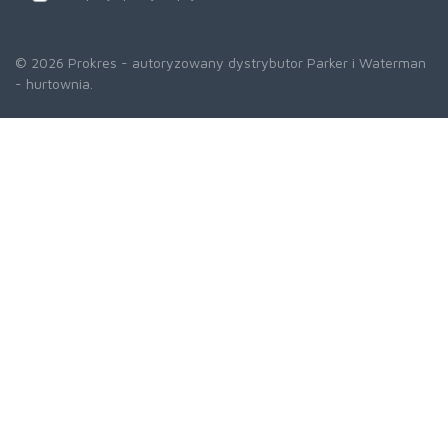
© 2026 Prokres - autoryzowany dystrybutor Parker i Waterman
- hurtownia.