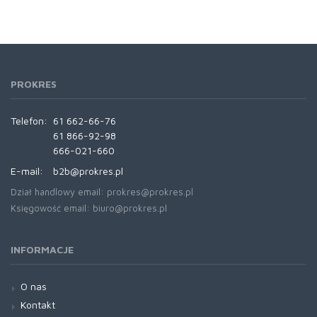
PROKRES
Telefon:
61 662-66-76
61 866-92-98
666-021-660
E-mail:
b2b@prokres.pl
Dział handlowy email: prokres@prokres.pl
Księgowość email: biuro@prokres.pl
INFORMACJE
O nas
Kontakt