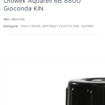
Ołówek Aquarell 6B 8800
Gioconda KIN
SKU:
8800/6B
Kategorie:
KOH-I-NOOR
,
ARTYKUŁY PLASTYCZNE
,
OŁÓWKI