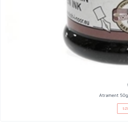
Atrament 50g
SZ