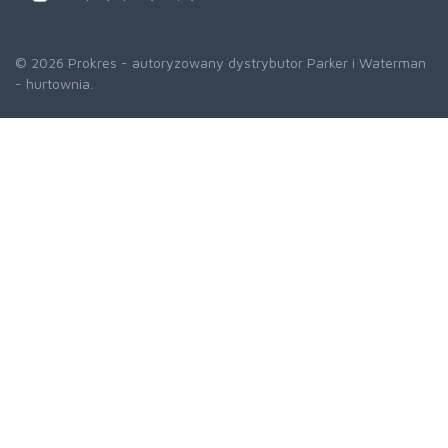
© 2026 Prokres - autoryzowany dystrybutor Parker i Waterman
- hurtownia.