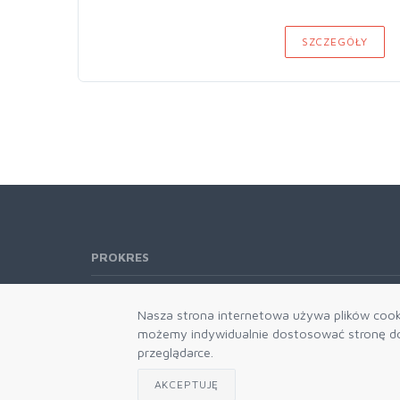
SZCZEGÓŁY
PROKRES
Telefon:
61 662-66-76
Nasza strona internetowa używa plików cooki
61 866-92-98
możemy indywidualnie dostosować stronę do 
666-021-660
przeglądarce.
E-mail:
b2b@prokres.pl
AKCEPTUJĘ
Dział handlowy email: prokres@prokres.pl