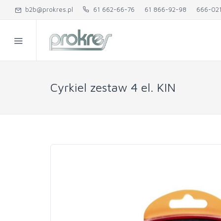
b2b@prokres.pl
61 662-66-76
61 866-92-98
666-02
Cyrkiel zestaw 4 el. KIN