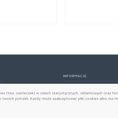
INFORMACJE
O nas
es (tzw. ciasteczek) w celach statystycznych, reklamowych oraz funk
Kontakt
twoich potrzeb. Każdy może zaakceptować pliki cookies albo ma mo
Aktualności
Dostawa i płatności
Zwroty i reklamacje