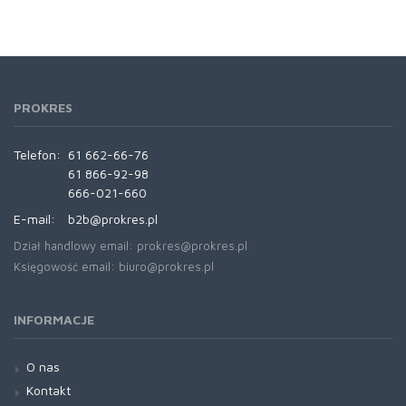
PROKRES
Telefon:
61 662-66-76
61 866-92-98
666-021-660
E-mail:
b2b@prokres.pl
Dział handlowy email: prokres@prokres.pl
Księgowość email: biuro@prokres.pl
INFORMACJE
O nas
Kontakt