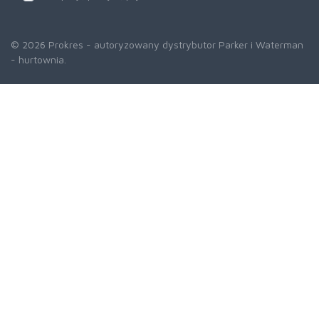
© 2026 Prokres - autoryzowany dystrybutor Parker i Waterman
- hurtownia.