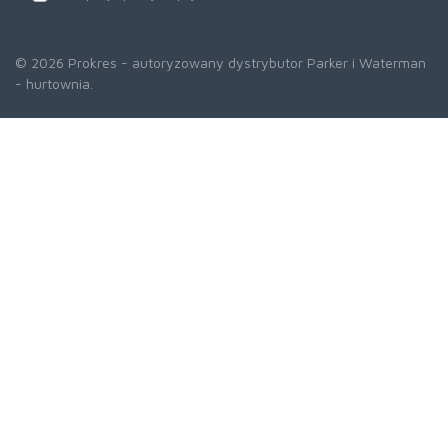
© 2026 Prokres - autoryzowany dystrybutor Parker i Waterman
- hurtownia.