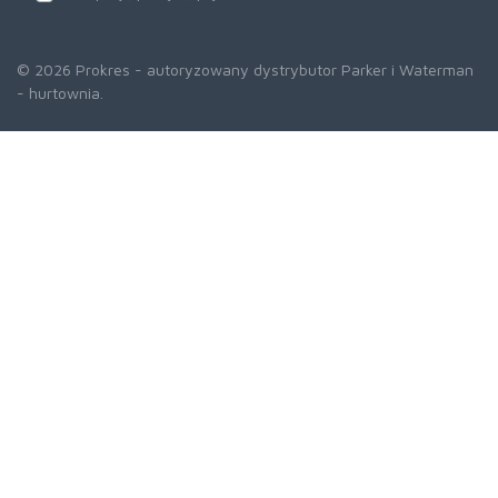
© 2026 Prokres - autoryzowany dystrybutor Parker i Waterman
- hurtownia.