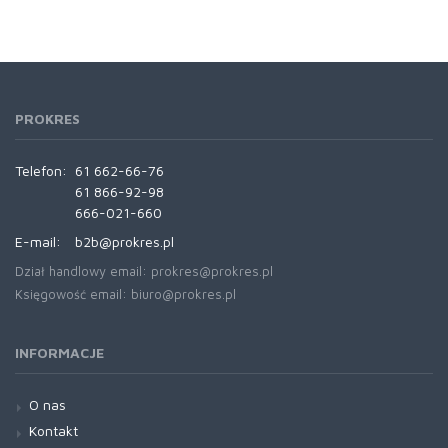
PROKRES
Telefon:
61 662-66-76
61 866-92-98
666-021-660
E-mail:
b2b@prokres.pl
Dział handlowy email: prokres@prokres.pl
Księgowość email: biuro@prokres.pl
INFORMACJE
O nas
Kontakt