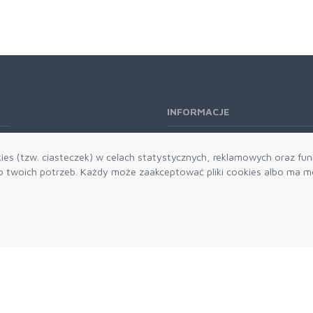
INFORMACJE
O nas
es (tzw. ciasteczek) w celach statystycznych, reklamowych oraz funk
Kontakt
twoich potrzeb. Każdy może zaakceptować pliki cookies albo ma mo
Aktualności
Dostawa i płatności
Zwroty i reklamacje
Grawerowanie
Parker historia
Blog