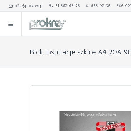
b2b@prokres.pl
61 662-66-76
61 866-92-98
666-02
Blok inspiracje szkice A4 20A 9