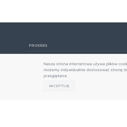
PROKRES
Telefon:
61 662-66-76
Nasza strona internetowa używa plików cooki
61 866-92-98
możemy indywidualnie dostosować stronę do 
666-021-660
przeglądarce.
E-mail:
b2b@prokres.pl
AKCEPTUJĘ
Dział handlowy email: prokres@prokres.pl
Księgowość email: biuro@prokres.pl