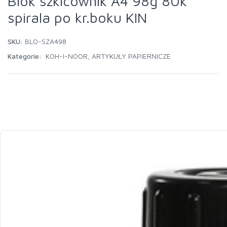
Blok szkicownik A4 98g 80k
spirala po kr.boku KIN
SKU:
BLO-SZA498
Kategorie:
KOH-I-NOOR
,
ARTYKUŁY PAPIERNICZE