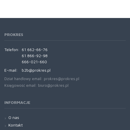
PROKRES
Telefon:
61 662-66-76
61 866-92-98
666-021-660
E-mail:
b2b@prokres.pl
Dział handlowy email: prokres@prokres.pl
Księgowość email: biuro@prokres.pl
INFORMACJE
O nas
Kontakt