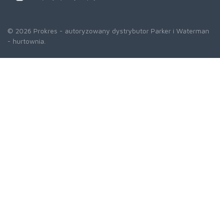
© 2026 Prokres - autoryzowany dystrybutor Parker i Waterman
- hurtownia.