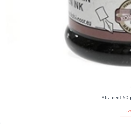
Atrament 50g
SZ