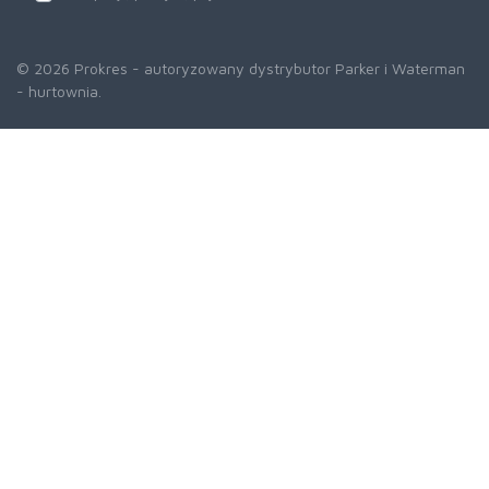
© 2026 Prokres - autoryzowany dystrybutor Parker i Waterman
- hurtownia.