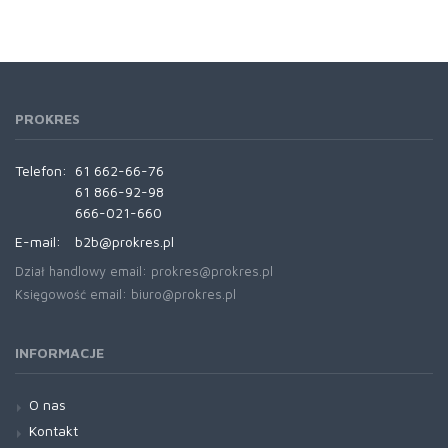
PROKRES
Telefon:
61 662-66-76
61 866-92-98
666-021-660
E-mail:
b2b@prokres.pl
Dział handlowy email: prokres@prokres.pl
Księgowość email: biuro@prokres.pl
INFORMACJE
O nas
Kontakt