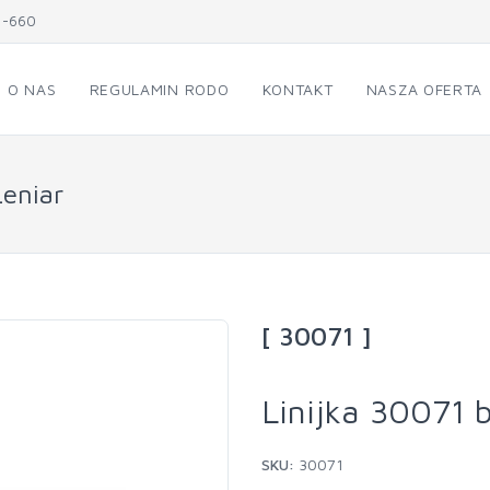
1-660
O NAS
REGULAMIN RODO
KONTAKT
NASZA OFERTA
Leniar
[ 30071 ]
Linijka 30071 
SKU:
30071