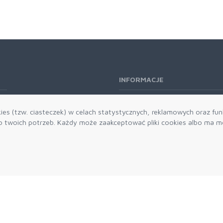
INFORMACJE
O nas
es (tzw. ciasteczek) w celach statystycznych, reklamowych oraz funk
Kontakt
twoich potrzeb. Każdy może zaakceptować pliki cookies albo ma mo
Aktualności
Dostawa i płatności
Zwroty i reklamacje
Grawerowanie
Parker historia
Blog