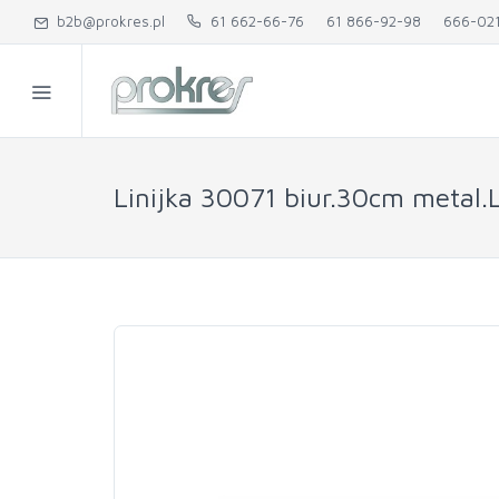
b2b@prokres.pl
61 662-66-76
61 866-92-98
666-02
Linijka 30071 biur.30cm metal.