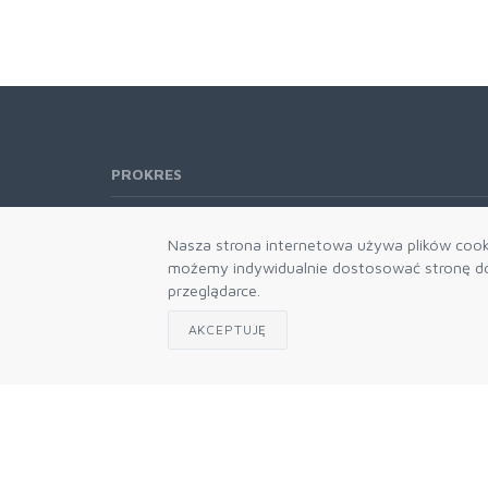
PROKRES
Telefon:
61 662-66-76
Nasza strona internetowa używa plików cooki
61 866-92-98
możemy indywidualnie dostosować stronę do 
666-021-660
przeglądarce.
E-mail:
b2b@prokres.pl
AKCEPTUJĘ
Dział handlowy email: prokres@prokres.pl
Księgowość email: biuro@prokres.pl