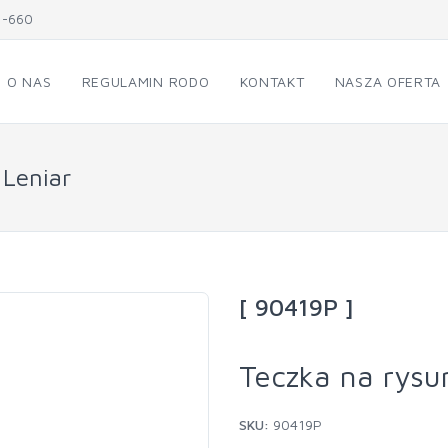
1-660
O NAS
REGULAMIN RODO
KONTAKT
NASZA OFERTA
 Leniar
[ 90419P ]
Teczka na rysu
SKU:
90419P