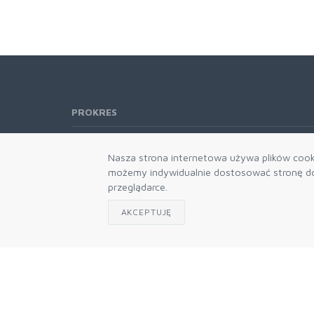
PROKRES
Telefon:
61 662-66-76
Nasza strona internetowa używa plików cooki
61 866-92-98
możemy indywidualnie dostosować stronę do 
666-021-660
przeglądarce.
E-mail:
b2b@prokres.pl
AKCEPTUJĘ
Dział handlowy email: prokres@prokres.pl
Księgowość email: biuro@prokres.pl