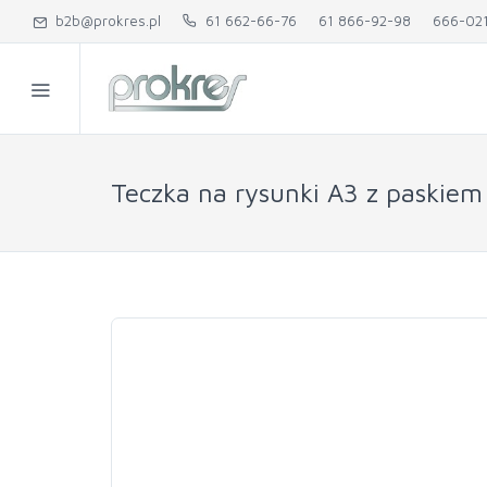
b2b@prokres.pl
61 662-66-76
61 866-92-98
666-02
Teczka na rysunki A3 z paskiem