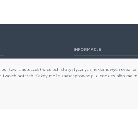
INFORMACJE
O nas
es (tzw. ciasteczek) w celach statystycznych, reklamowych oraz funk
Kontakt
twoich potrzeb. Każdy może zaakceptować pliki cookies albo ma mo
Aktualności
Dostawa i płatności
Zwroty i reklamacje
Grawerowanie
Parker historia
Blog