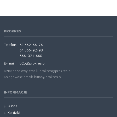
PROKRES
Telefon:
61 662-66-76
61 866-92-98
666-021-660
E-mail:
b2b@prokres.pl
Dział handlowy email: prokres@prokres.pl
Księgowość email: biuro@prokres.pl
INFORMACJE
O nas
Kontakt