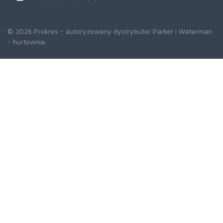
© 2026 Prokres - autoryzowany dystrybutor Parker i Waterman
- hurtownia.