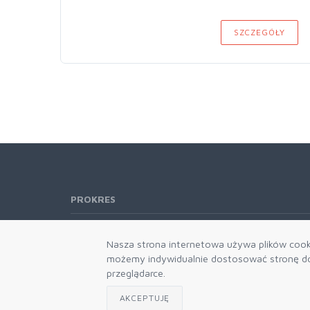
SZCZEGÓŁY
PROKRES
Telefon:
61 662-66-76
Nasza strona internetowa używa plików cooki
61 866-92-98
możemy indywidualnie dostosować stronę do 
666-021-660
przeglądarce.
E-mail:
b2b@prokres.pl
AKCEPTUJĘ
Dział handlowy email: prokres@prokres.pl