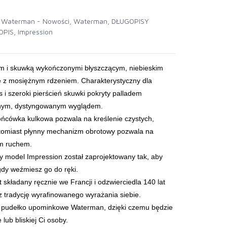
i Waterman - Nowości
,
Waterman
,
DŁUGOPISY
OPIS
,
Impression
m i skuwką wykończonymi błyszczącym, niebieskim
e z mosiężnym rdzeniem. Charakterystyczny dla
i szeroki pierścień skuwki pokryty palladem
wanym, dystyngowanym wyglądem.
ońcówka kulkowa pozwala na kreślenie czystych,
natomiast płynny mechanizm obrotowy pozwala na
m ruchem.
 model Impression został zaprojektowany tak, aby
gdy weźmiesz go do ręki.
 składany ręcznie we Francji i odzwierciedla 140 lat
 tradycję wyrafinowanego wyrażania siebie.
pudełko upominkowe Waterman, dzięki czemu będzie
lub bliskiej Ci osoby.