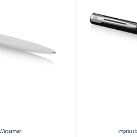
T Waterman
Impress