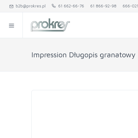
b2b@prokres.pl
61 662-66-76
61 866-92-98
666-02
Impression Długopis granatow