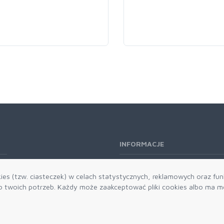
INFORMACJE
O nas
es (tzw. ciasteczek) w celach statystycznych, reklamowych oraz funk
Kontakt
twoich potrzeb. Każdy może zaakceptować pliki cookies albo ma mo
Aktualności
Dostawa i płatności
Zwroty i reklamacje