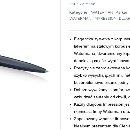
SKU:
2225468
Kategorie:
WATERMAN
,
Parker 
WATERMAN
,
IMPRESSION
,
DŁUG
Elegancka sylwetka z korpuse
lakierem na stalowym korpusi
Watermana, dwuramienny klips 
dopełniają całości wyrafino
Precyzyjnie zaprojektowana k
szybko wysychających linii, 
bezproblemowe pisanie jedny
Dobrze wyważony i komfortowy
wzbudzać zaufanie od chwili, 
Każdy długopis Impression jest
rzemiosła firmy Waterman oraz
Zapakowany w nasze firmowe 
idealnym prezentem dla Ciebie 