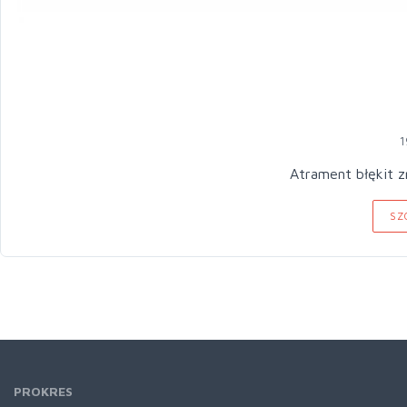
1
Atrament błękit 
SZ
PROKRES