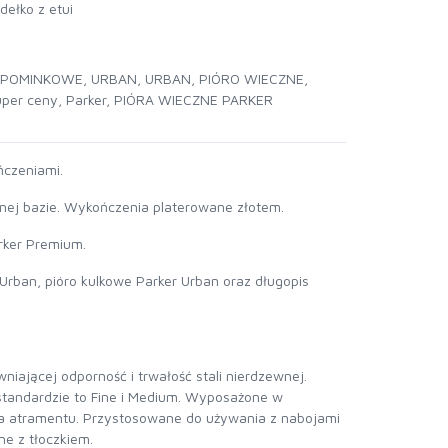
dełko z etui
UPOMINKOWE
,
URBAN
,
URBAN
,
PIÓRO WIECZNE
,
uper ceny
,
Parker
,
PIÓRA WIECZNE PARKER
ńczeniami.
żnej bazie. Wykończenia platerowane złotem.
ker Premium.
 Urban, pióro kulkowe Parker Urban oraz długopis
ającej odporność i trwałość stali nierdzewnej.
tandardzie to Fine i Medium. Wyposażone w
 atramentu. Przystosowane do używania z nabojami
e z tłoczkiem.