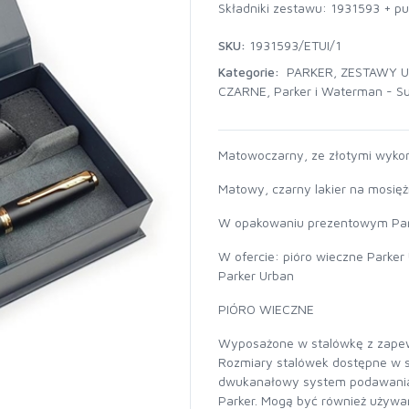
Składniki zestawu: 1931593 + pu
SKU:
1931593/ETUI/1
Kategorie:
PARKER
,
ZESTAWY 
CZARNE
,
Parker i Waterman - S
Matowoczarny, ze złotymi wyko
Matowy, czarny lakier na mosię
W opakowaniu prezentowym Par
W ofercie: pióro wieczne Parker
Parker Urban
PIÓRO WIECZNE
Wyposażone w stalówkę z zapewni
Rozmiary stalówek dostępne w s
dwukanałowy system podawania
Parker. Mogą być również używan