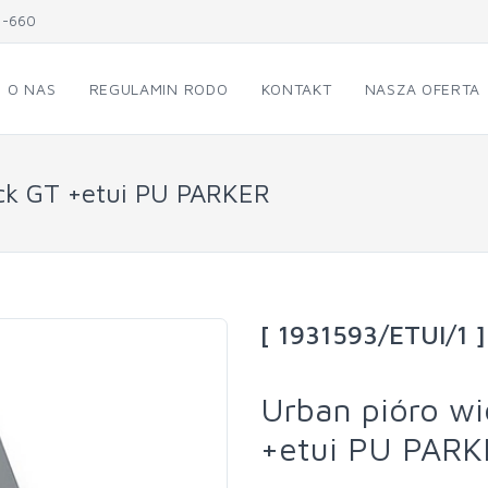
1-660
O NAS
REGULAMIN RODO
KONTAKT
NASZA OFERTA
ck GT +etui PU PARKER
[ 1931593/ETUI/1 ]
Urban pióro w
+etui PU PARK