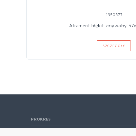
1950377
Atrament błękit zmywalny 57
SZCZEGÓŁY
PROKRES
Telefon:
61 662-66-76