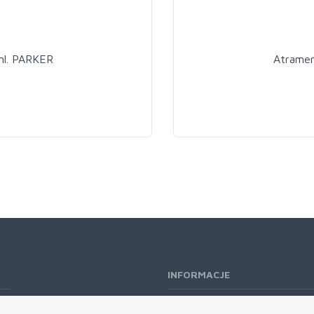
ml. PARKER
Atramen
INFORMACJE
O nas