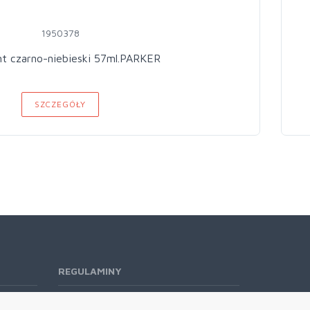
1950378
t czarno-niebieski 57ml.PARKER
SZCZEGÓŁY
REGULAMINY
Regulamin RODO