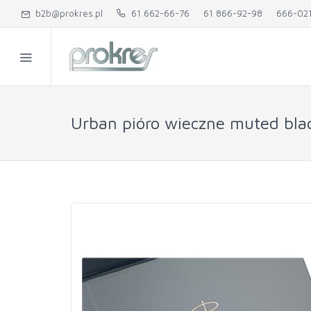
b2b@prokres.pl
61 662-66-76
61 866-92-98
666-02
Urban pióro wieczne muted bla