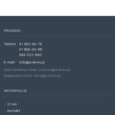
PROKRES
Telefon:
61 662-66-76
61 866-92-98
666-021-660
E-mail:
b2b@prokres.pl
Dział handlowy email: prokres@prokres.pl
Księgowość email: biuro@prokres.pl
INFORMACJE
O nas
Kontakt