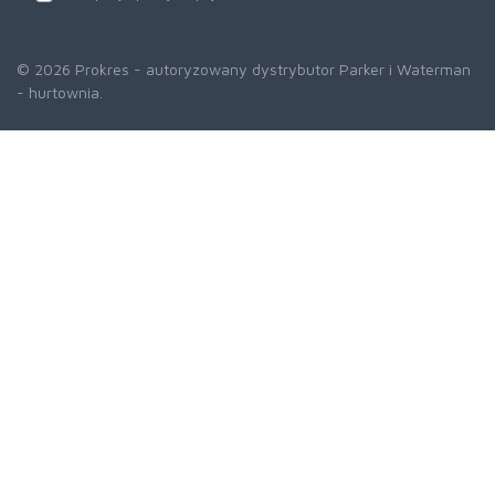
© 2026 Prokres - autoryzowany dystrybutor Parker i Waterman
- hurtownia.