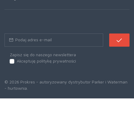
Zapisz się do naszego newslettera
Akceptuję politykę prywatności
© 2026 Prokres - autoryzowany dystrybutor Parker i Waterman
- hurtownia.