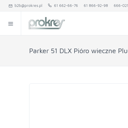
b2b@prokres.pl
61 662-66-76
61 866-92-98
666-02
Parker 51 DLX Pióro wieczne P