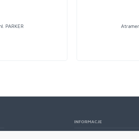
ml. PARKER
Atramen
INFORMACJE
O nas