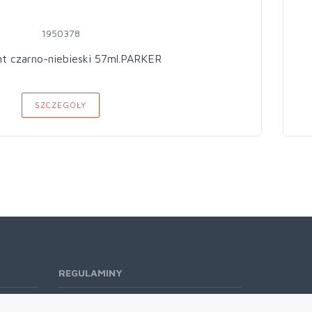
1950378
t czarno-niebieski 57ml.PARKER
SZCZEGÓŁY
REGULAMINY
Regulamin RODO