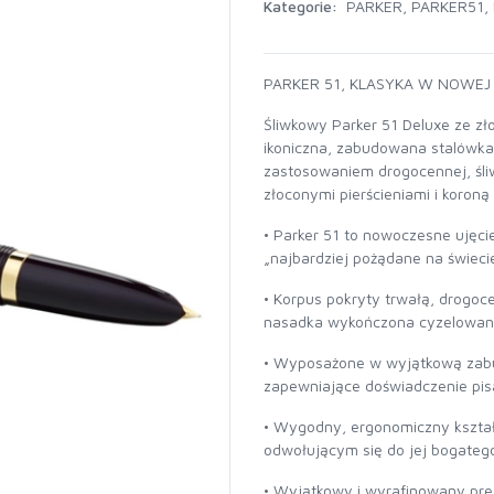
Kategorie:
PARKER
,
PARKER51
,
PARKER 51, KLASYKA W NOWEJ
Śliwkowy Parker 51 Deluxe ze z
ikoniczna, zabudowana stalówka
zastosowaniem drogocennej, śli
złoconymi pierścieniami i koroną
• Parker 51 to nowoczesne ujęci
„najbardziej pożądane na świeci
• Korpus pokryty trwałą, drogoce
nasadka wykończona cyzelowany
• Wyposażone w wyjątkową zabu
zapewniające doświadczenie pis
• Wygodny, ergonomiczny kszta
odwołującym się do jej bogatego
• Wyjątkowy i wyrafinowany pre