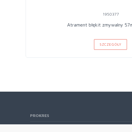
1950377
Atrament błękit zmywalny 57
SZCZEGÓŁY
PROKRES
Telefon:
61 662-66-76