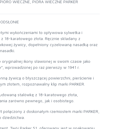
PIÓRO WIECZNE
,
PIÓRA WIECZNE PARKER
 ODSŁONIE
łotymi wykończeniami to opływowa sylwetka i
 z 18-karatowego złota. Ręcznie składany z
wkowej żywicy, dopełniony cyzelowaną nasadką oraz
 nasadki.
e oryginalnej ikony sławionej w swoim czasie jako
e”, wprowadzonej po raz pierwszy w 1941 r.
nną żywicą o błyszczącej powierzchni, pierścienie i
m złotem, rozpoznawalny klip marki PARKER.
dowaną stalówkę z 18-karatowego złota,
ania zarówno pewnego, jak i osobistego.
łt połączony z doskonałym rzemiosłem marki PARKER,
 dziedzictwa.
zent, Twój Parker 51, oferowany jest w opakowaniu